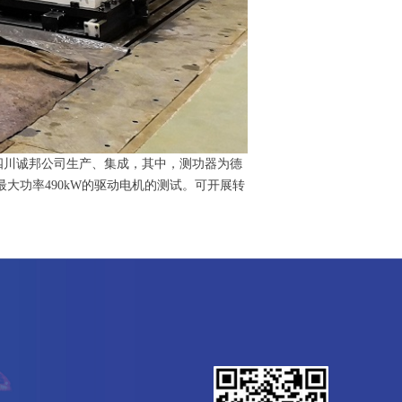
四川诚邦公司生产、集成，其中，测功器为德
m，最大功率490kW的驱动电机的测试。可开展转