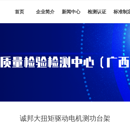
首页
企业简介
新闻中心
检测认证
标准制
诚邦大扭矩驱动电机测功台架