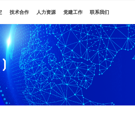
定
技术合作
人力资源
党建工作
联系我们